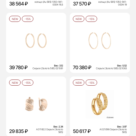
кольцо (Au 585) 1050-941-
кольцо (Au 585) 1050-941-
38 564 ₽
37 570 ₽
000К-19,5
000К-19
NEW
-15%
NEW
-15%
Вес:
3.12
Вес:
5.52
39 780 ₽
70 380 ₽
Серьги (Золото 585) 021081
Серьги (Золото 585) 021083
NEW
-15%
NEW
-15%
Вес:
2.34
Вес:
3.97
А 011822 Серьги (Золото
А 021098 Серьги (Золото
29 835 ₽
50 617 ₽
585)
585)