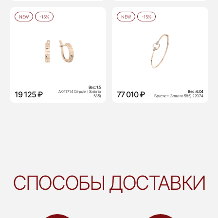
NEW
-15%
NEW
-15%
Вес:
1.5
А 011714 Серьги (Золото
Вес:
6.04
19 125 ₽
77 010 ₽
585)
Браслет (Золото 585) 22074
СПОСОБЫ ДОСТАВКИ