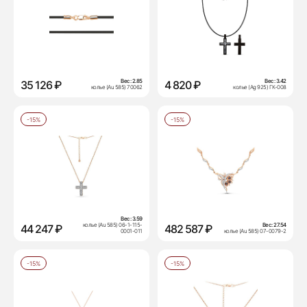
Вес:
2.85
Вес:
3.42
35 126 ₽
4 820 ₽
колье (Au 585) 70062
колье (Ag 925) ГК-008
-15%
-15%
Вес:
3.59
колье (Au 585) 06-1-115-
Вес:
27.54
44 247 ₽
482 587 ₽
0001-011
колье (Au 585) 07-0079-2
-15%
-15%