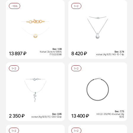
-15%
1=2
Вес:
1.09
Колье (Золото 585К)
Вес:
3.74
13 897 ₽
8 420 ₽
П13220086
колье (Ag 925) 140-10-74р
1=2
1=2
Вес:
7.73
Вес:
0.95
НХ 22-352РЮ-6 колье (Ag
2 350 ₽
13 400 ₽
колье (Ag 925) ЛС-030-02кр
925)
1=2
1=2