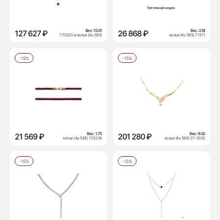
Вес:
10.01
Вес:
2.18
127 627 ₽
26 868 ₽
770020 м колье (Au 585)
колье (Au 585) 71371
-15%
-15%
Вес:
1.75
Вес:
9.02
21 569 ₽
201 280 ₽
колье (Au 585) 73533Х
колье (Au 585) 07-0032
-15%
-15%