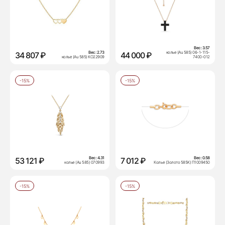
Вес:
3.57
Вес:
2.73
колье (Au 585) 06-1-115-
34 807 ₽
44 000 ₽
колье (Au 585) КО22909
7400-012
-15%
-15%
Вес:
4.31
Вес:
0.58
53 121 ₽
7 012 ₽
колье (Au 585) 070993
Колье (Золото 585К) П1009450
-15%
-15%