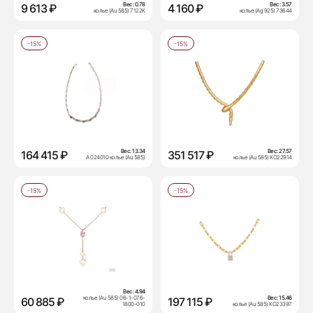
Вес:
0.78
Вес:
3.57
9 613 ₽
4 160 ₽
колье (Au 585) 7122К
колье (Ag 925) 73644
-15%
-15%
Вес:
13.34
Вес:
27.57
164 415 ₽
351 517 ₽
А 024010 колье (Au 585)
колье (Au 585) КО22914
-15%
-15%
Вес:
4.94
колье (Au 585) 06-1-076-
Вес:
15.46
60 885 ₽
197 115 ₽
1800-010
колье (Au 585) КО23397