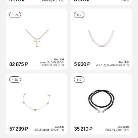
колье (Ag 925) Г-4-С
104810
-15%
1=2
Вес:
2.99
колье (Au 585) ЗА-06-
Вес:
9.01
82 875 ₽
5 930 ₽
00066-01-001-01-01
колье (Ag 925) 867302050Н10
-15%
1=2
Вес:
5.18
Вес:
22.89
57 239 ₽
35 210 ₽
колье (Au 585) 6040871-40
колье (Ag 925) Г-12-Ч