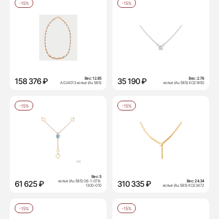
-15%
-15%
Вес:
12.85
Вес:
2.76
158 376 ₽
35 190 ₽
А 024013 колье (Au 585)
колье (Au 585) КО21850
-15%
-15%
Вес:
5
колье (Au 585) 06-1-076-
Вес:
24.34
61 625 ₽
310 335 ₽
1300-010
колье (Au 585) КО23472
-15%
-15%