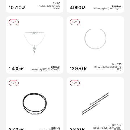
Вес:
0.9
Колье (Золото 585К)
Вес:
2.55
10 710 ₽
4 990 ₽
П1020690
колье (Ag 925) 531015_001
1=2
1=2
Вес:
7.76
Вес:
0.84
НХ 22-352РЮ-3 колье (Ag
1 400 ₽
12 970 ₽
колье (Ag 925) ЛС-030-01р
925)
1=2
1=2
Вес:
1.87
Вес:
1.73
колье (Ag 925) 05-000096-
3 770 ₽
3 870 ₽