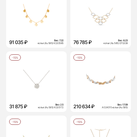
Вес:
7.22
Вес:
6.23
91 035 ₽
76 785 ₽
колье (Au 585) КО20585
колье (Au 585) 070208
-15%
-15%
Вес:
2.5
Вес:
17.09
31 875 ₽
210 634 ₽
колье (Au 585) КО20172
А 024015 колье (Au 585)
-15%
-15%