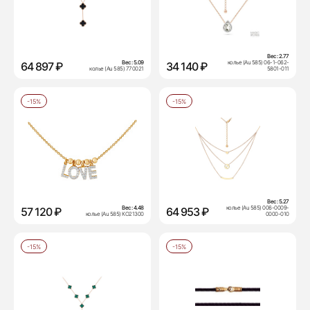
Вес:
2.77
Вес:
5.09
колье (Au 585) 06-1-062-
64 897 ₽
34 140 ₽
колье (Au 585) 770021
5801-011
-15%
-15%
Вес:
5.27
Вес:
4.48
колье (Au 585) 006-0009-
57 120 ₽
64 953 ₽
колье (Au 585) КО21300
0000-010
-15%
-15%