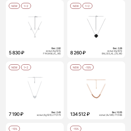
NEW
1=2
NEW
1=2
Вес:
2.82
Вес:
3.26
колье (Ag 925)
колье (Ag 925)
5 830 ₽
8 260 ₽
FYN3458_KL_WG
BM_003_KL_OX_WG
NEW
1=2
NEW
-15%
Вес:
2.43
Вес:
10.55
7 190 ₽
134 512 ₽
колье (Ag 925) с770179
колье (Au 585) 770186
-15%
-15%