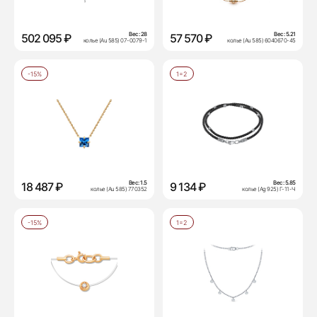
Вес:
28
Вес:
5.21
502 095 ₽
57 570 ₽
колье (Au 585) 07-0079-1
колье (Au 585) 6040670-45
-15%
1=2
Вес:
1.5
Вес:
5.85
18 487 ₽
9 134 ₽
колье (Au 585) 770352
колье (Ag 925) Г-11-Ч
-15%
1=2