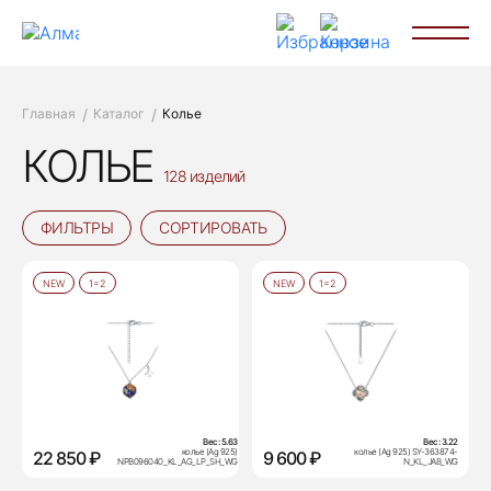
Главная
Каталог
Колье
КОЛЬЕ
128 изделий
ФИЛЬТРЫ
СОРТИРОВАТЬ
NEW
1=2
NEW
1=2
Вес:
5.63
Вес:
3.22
колье (Ag 925)
колье (Ag 925) SY-363874-
22 850 ₽
9 600 ₽
NPB096040_KL_AG_LP_SH_WG
N_KL_JAB_WG