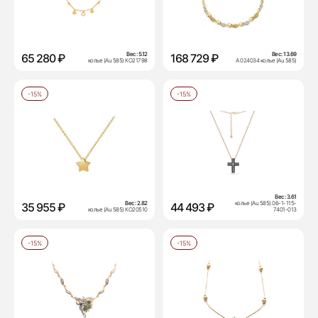
Вес:
5.12
Вес:
13.69
65 280 ₽
168 729 ₽
колье (Au 585) КО21798
А 024034 колье (Au 585)
-15%
-15%
Вес:
3.61
Вес:
2.82
колье (Au 585) 06-1-115-
35 955 ₽
44 493 ₽
колье (Au 585) КО20510
7401-013
-15%
-15%