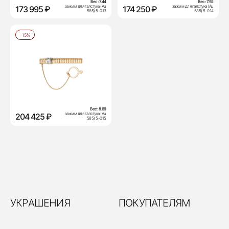
Вес:
7.44
Вес:
7.92
зажим для галстука (Au
зажим для галстука (Au
173 995 ₽
174 250 ₽
585) 5-013
585) 5-014
-15%
Вес:
8.69
зажим для галстука (Au
204 425 ₽
585) 5-015
УКРАШЕНИЯ
ПОКУПАТЕЛЯМ