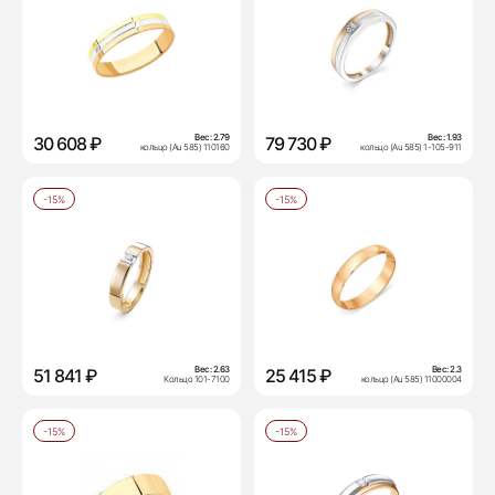
Вес:
2.79
Вес:
1.93
30 608 ₽
79 730 ₽
кольцо (Au 585) 110160
кольцо (Au 585) 1-105-911
-15%
-15%
Вес:
2.63
Вес:
2.3
51 841 ₽
25 415 ₽
Кольцо 101-7100
кольцо (Au 585) 11000004
-15%
-15%