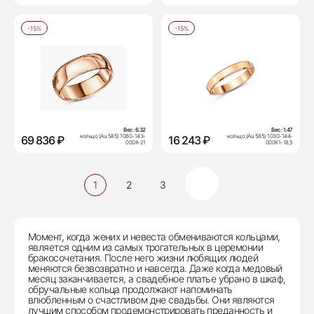
-15%
-15%
Вес:
6.32
Вес:
1.47
кольцо (Au 585) 1060-143-
кольцо (Au 585) 1030-144-
69 836 ₽
16 243 ₽
000К-21
000К1-18,5
1
2
3
Момент, когда жених и невеста обмениваются кольцами,
является одним из самых трогательных в церемонии
бракосочетания. После него жизни любящих людей
меняются безвозвратно и навсегда. Даже когда медовый
месяц заканчивается, а свадебное платье убрано в шкаф,
обручальные кольца продолжают напоминать
влюбленным о счастливом дне свадьбы. Они являются
лучшим способом продемонстрировать преданность и