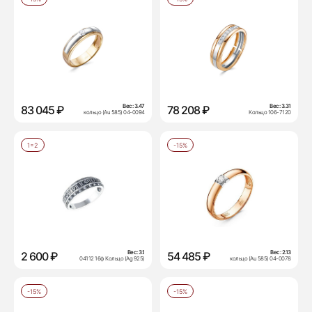
Вес:
3.47
Вес:
3.31
83 045 ₽
78 208 ₽
кольцо (Au 585) 04-0094
Кольцо 106-7120
1=2
-15%
Вес:
3.1
Вес:
2.13
2 600 ₽
54 485 ₽
04112 16ф Кольцо (Ag 925)
кольцо (Au 585) 04-0078
-15%
-15%