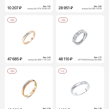
Вес:
1.52
Вес:
2.62
10 207 ₽
28 951 ₽
кольцо (Au 375) 10038-001
кольцо (Au 585) 110218
-15%
-15%
Вес:
2.01
Вес:
1.77
47 685 ₽
48 110 ₽
кольцо (Au 585) 1-101-223
БР110163 Б кольцо (Au 585)
-15%
1=2
Вес:
2.28
Вес:
1.26