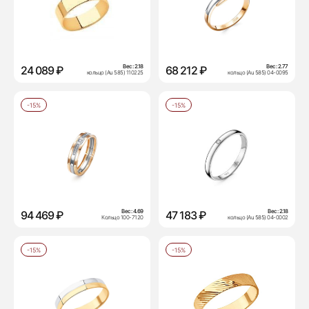
Вес:
2.18
Вес:
2.77
24 089 ₽
68 212 ₽
кольцо (Au 585) 110225
кольцо (Au 585) 04-0095
-15%
-15%
Вес:
4.69
Вес:
2.18
94 469 ₽
47 183 ₽
Кольцо 100-7120
кольцо (Au 585) 04-0002
-15%
-15%