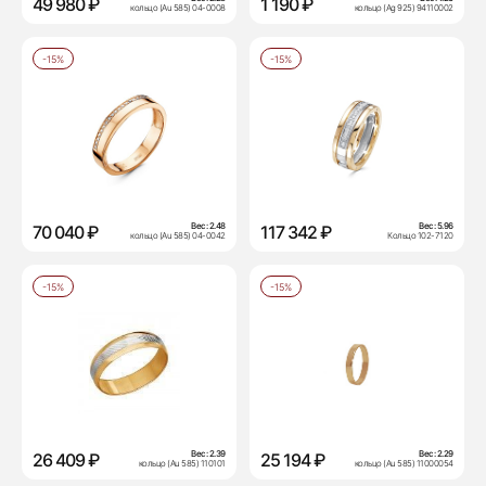
49 980 ₽
1 190 ₽
кольцо (Au 585) 04-0008
кольцо (Ag 925) 94110002
-15%
-15%
Вес:
2.48
Вес:
5.96
70 040 ₽
117 342 ₽
кольцо (Au 585) 04-0042
Кольцо 102-7120
-15%
-15%
Вес:
2.39
Вес:
2.29
26 409 ₽
25 194 ₽
кольцо (Au 585) 110101
кольцо (Au 585) 11000054