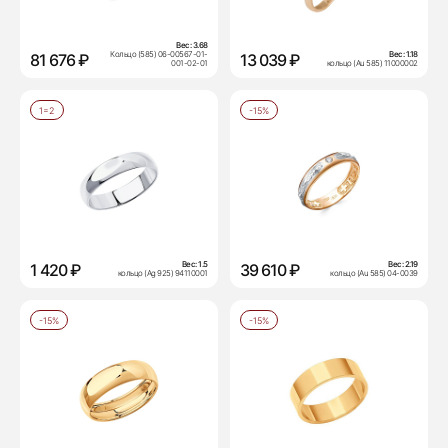
Вес:
3.68
Кольцо (585) 06-00567-01-
Вес:
1.18
81 676 ₽
13 039 ₽
001-02-01
кольцо (Au 585) 11000002
1=2
-15%
Вес:
1.5
Вес:
2.19
1 420 ₽
39 610 ₽
кольцо (Ag 925) 94110001
кольцо (Au 585) 04-0039
-15%
-15%