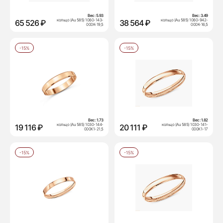
Вес:
5.93
Вес:
3.49
кольцо (Au 585) 1060-143-
кольцо (Au 585) 1060-942-
65 526 ₽
38 564 ₽
000К-19,5
000К-16,5
-15%
-15%
Вес:
1.73
Вес:
1.82
кольцо (Au 585) 1030-144-
кольцо (Au 585) 1030-141-
19 116 ₽
20 111 ₽
000К1-21,5
000К1-17
-15%
-15%