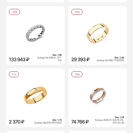
-15%
-15%
Вес:
1.96
кольцо (Au 585) К_727-
Вес:
2.68
133 943 ₽
29 393 ₽
220
кольцо (Au 585) 11000005
1=2
-15%
Вес:
2.19
Вес:
1.75
Кольцо (585) 01-00079-05-
2 370 ₽
74 766 ₽
кольцо (Ag 925) 93110002
001-02-06