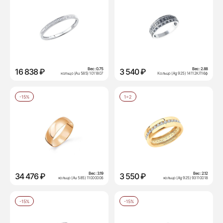
Вес:
0.75
Вес:
2.88
16 838 ₽
3 540 ₽
кольцо (Au 585) 1011807
Кольцо (Ag 925) 14112КЛ16ф
-15%
1=2
Вес:
3.19
Вес:
2.12
34 476 ₽
3 550 ₽
кольцо (Au 585) 11000006
кольцо (Ag 925) 93110018
-15%
-15%