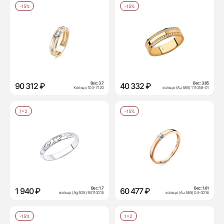
-15%
-15%
Вес:
3.7
Вес:
3.65
90 312 ₽
40 332 ₽
Кольцо 103-7120
кольцо (Au 585) 111058-01
1=2
-15%
Вес:
1.7
Вес:
1.81
1 940 ₽
60 477 ₽
кольцо (Ag 925) 94110015
кольцо (Au 585) 04-0016
-15%
1=2