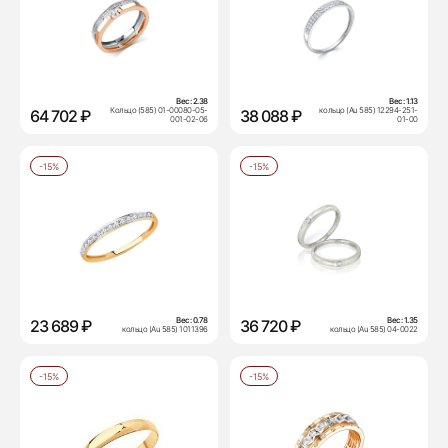
Вес:
2.38
Вес:
1.13
Кольцо (585) 01-00080-05-
кольцо (Au 585) 12294-251-
64 702 ₽
38 088 ₽
001-02-06
01-00
-15%
-15%
Вес:
0.78
Вес:
1.35
23 689 ₽
36 720 ₽
кольцо (Au 585) 1011396
кольцо (Au 585) 04-0022
-15%
-15%