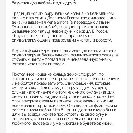
безусловную любовь друг к другу.
Традиция носить обручальные кольца на безымянном
пальце восходит к Древнему Египту, где считалось, что
вена, называемая vena amoris (в переводе с латыни
буквально ‘вена любви’), проходит прямо от кончика
безымянного пальца левой руки к сердцу. В России
обручальные кольца носят на правой руке,
символизирующей в православии чистоту и доброту.
Круглая форма украшения, не имеющая начала и конца,
символизирует бесконечность романтического союза, а
открытый центр – портал в еще неизведанную жизнь,
которая ждет пару впереди.
Постоянное ношение кольца демонстрирует, что
влюбленные искренне стремятся к прочным отношениям
и не боятся показывать это. Эти украшения, которые
супруги каждый день видят на руках друг у друга,
служат напоминанием о том, как много они значат для
своей половины. Надевая обручальное кольцо, вы без
слов говорите своему партнеру, что связаны с ним на
всю жизнь и гордитесь этим. Оно является физическим
воплощением любви. Что бы вы ни делали и куда бы ни
шли, вы всегда можете посмотреть на свою руку и
вспомнить, что вы нашли своего единственного
любимого человека и уже никогда не будете одиноки.