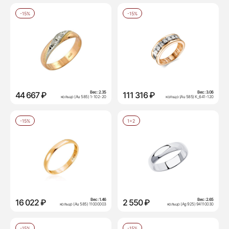
-15%
-15%
Вес:
2.35
Вес:
3.06
44 667 ₽
111 316 ₽
кольцо (Au 585) 1-102-20
кольцо (Au 585) К_641-120
-15%
1=2
Вес:
1.46
Вес:
2.65
16 022 ₽
2 550 ₽
кольцо (Au 585) 11000003
кольцо (Ag 925) 94110030
-15%
-15%