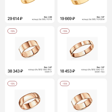
Вес:
2.68
Вес:
1.87
29 614 ₽
19 669 ₽
кольцо (Au 585) 110116
кольцо (Au 585) 11010554
-15%
-15%
Вес:
3.47
Вес:
1.67
кольцо (Au 585) 1060-942-
кольцо (Au 585) 1040-121-
38 343 ₽
18 453 ₽
000К-17
000К1-16,5
-15%
-15%