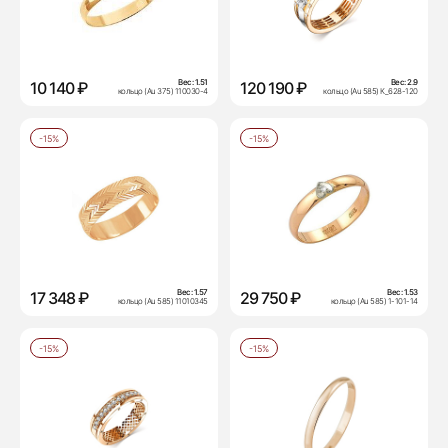
Вес:
1.51
Вес:
2.9
10 140 ₽
120 190 ₽
кольцо (Au 375) 110030-4
кольцо (Au 585) К_628-120
-15%
-15%
Вес:
1.57
Вес:
1.53
17 348 ₽
29 750 ₽
кольцо (Au 585) 11010345
кольцо (Au 585) 1-101-14
-15%
-15%