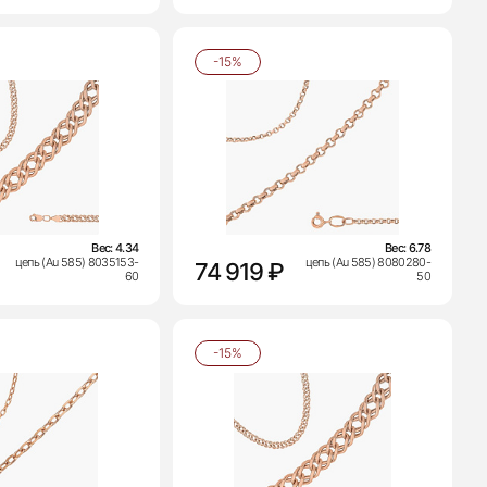
-15%
Вес:
4.34
Вес:
6.78
цепь (Au 585) 8035153-
цепь (Au 585) 8080280-
74 919 ₽
60
50
-15%