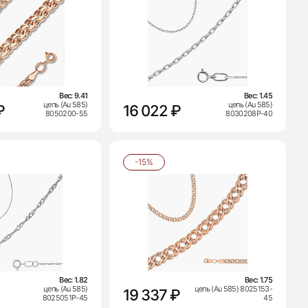
Вес:
9.41
Вес:
1.45
цепь (Au 585)
цепь (Au 585)
₽
16 022 ₽
8050200-55
8030208Р-40
-15%
Вес:
1.82
Вес:
1.75
цепь (Au 585)
цепь (Au 585) 8025153-
19 337 ₽
8025051Р-45
45