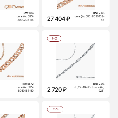
Вес:
1.86
Вес:
2.48
цепь (Au 585)
цепь (Au 585) 8030153-
27 404 ₽
8030208-55
45
1=2
Вес:
8.72
Вес:
2.93
цепь (Au 585)
НЦ 22-404Ю-3 цепь (Ag
2 720 ₽
8060154-50
925)
-15%