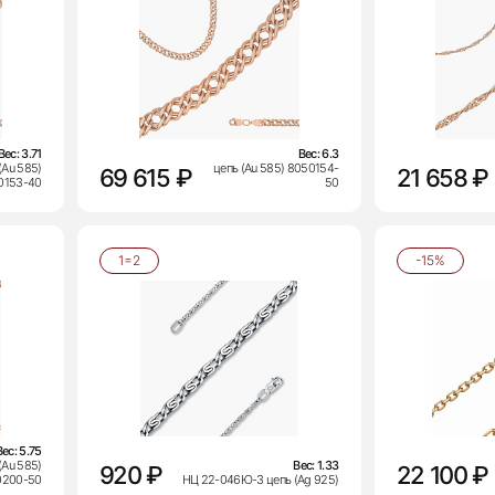
Вес:
3.71
Вес:
6.3
(Au 585)
цепь (Au 585) 8050154-
69 615 ₽
21 658 ₽
0153-40
50
1=2
-15%
Вес:
5.75
(Au 585)
Вес:
1.33
920 ₽
22 100 ₽
0200-50
НЦ 22-046Ю-3 цепь (Ag 925)