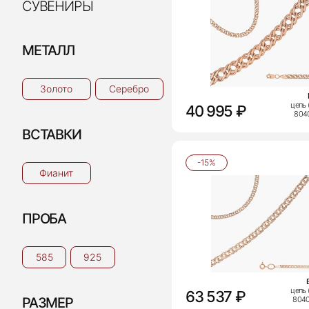
СУВЕНИРЫ
МЕТАЛЛ
Золото
Серебро
цепь 
40 995 ₽
804
ВСТАВКИ
-15%
Фианит
ПРОБА
585
925
цепь 
63 537 ₽
804
РАЗМЕР