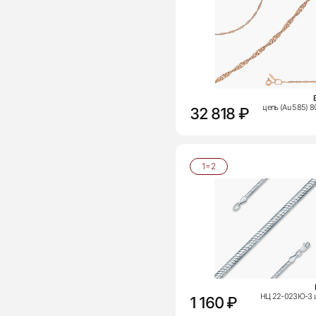
цепь (Au 585) 
32 818 ₽
1=2
НЦ 22-023Ю-3 ц
1 160 ₽