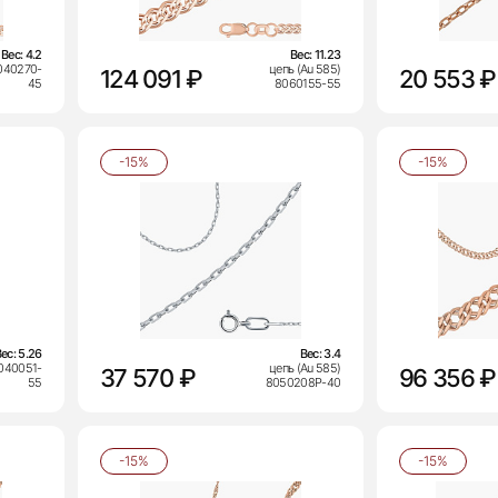
Вес:
4.2
Вес:
11.23
8040270-
цепь (Au 585)
124 091 ₽
20 553 ₽
45
8060155-55
-15%
-15%
Вес:
5.26
Вес:
3.4
8040051-
цепь (Au 585)
37 570 ₽
96 356 ₽
55
8050208Р-40
-15%
-15%