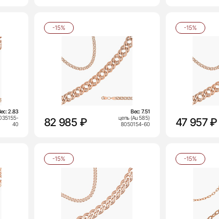
-15%
-15%
Вес:
2.83
Вес:
7.51
8035155-
цепь (Au 585)
82 985 ₽
47 957 ₽
40
8050154-60
-15%
-15%