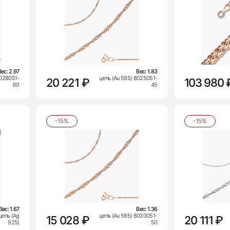
Вес:
2.97
Вес:
1.83
8028051-
цепь (Au 585) 8025051-
20 221 ₽
103 980 
60
45
-15%
-15%
Вес:
1.67
Вес:
1.36
епь (Ag
цепь (Au 585) 8020051-
15 028 ₽
20 111 ₽
925)
50