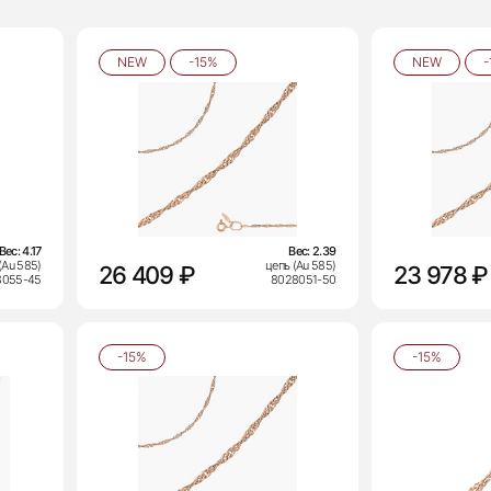
NEW
-15%
NEW
-
Вес:
4.17
Вес:
2.39
(Au 585)
цепь (Au 585)
26 409 ₽
23 978 ₽
8055-45
8028051-50
-15%
-15%