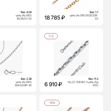
Вес:
4.04
Вес:
1.7
цепь (Au 585)
цепь (Au 585) 8030208-
18 785 ₽
8035051-55
50
1=2
Вес:
2.38
Вес:
11.3
цепь (Au 585)
НЦ 22-206АЮ-3 цепь (Ag
6 910 ₽
8040208Р-40
925)
-15%