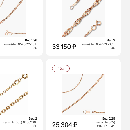
Вес:
1.96
Вес:
3
цепь (Au 585) 8025051-
цепь (Au 585) 8035051-
33 150 ₽
50
40
-15%
Вес:
2
Вес:
2.29
цепь (Au 585) 8030208-
цепь (Au 585)
25 304 ₽
60
8020055-45