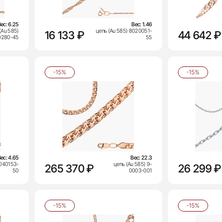
Вес:
6.25
Вес:
1.46
(Au 585)
цепь (Au 585) 8020051-
16 133 ₽
44 642 ₽
0280-45
55
-15%
-15%
Вес:
4.65
Вес:
22.3
8040153-
цепь (Au 585) 9-
265 370 ₽
26 299 ₽
50
0003-001
-15%
-15%