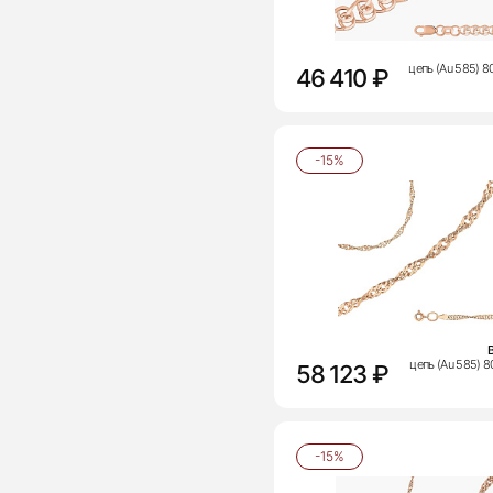
цепь (Au 585) 
46 410 ₽
-15%
цепь (Au 585) 
58 123 ₽
-15%