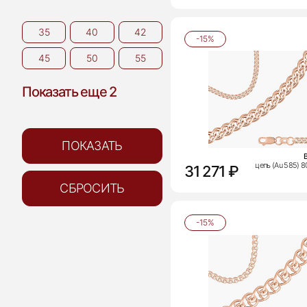
35
40
42
-15%
45
50
55
Показать еще 2
цепь (Au 585) 
31 271 ₽
-15%