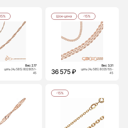
15%
Шок-цена
-15%
Вес:
2.17
Вес:
3.31
цепь (Au 585) 8028051-
цепь (Au 585) 8035155-
36 575 ₽
45
45
-15%