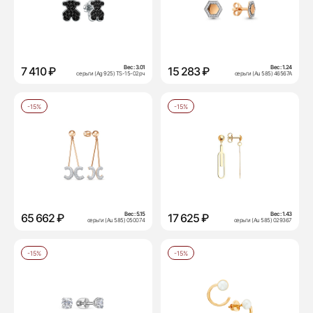
Вес:
3.01
Вес:
1.24
7 410 ₽
15 283 ₽
серьги (Ag 925) TS-15-02рч
серьги (Au 585) 46567А
-15%
-15%
Вес:
5.15
Вес:
1.43
65 662 ₽
17 625 ₽
серьги (Au 585) 050074
серьги (Au 585) 029367
-15%
-15%