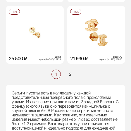
-15%
-15%
Вес:
2
Вес:
1.72
25 500 ₽
21 930 ₽
серьги (Au 585) 22925
серьги (Au 585) 22626
1
2
Серьги-пусеты есть в коллекции у каждой
представительницы прекрасного пола с проколотыми
ушами. Их название пришло к нам из Западной Европы. С
французского языка оно переводится как «шпилька с
крупной шляпкой». В России такие серьги также часто
называют гвоздиками. Как правило, эти ювелирные
изделия имеют небольшой размер. Их вес составляет не
более 1-2 граммов. Благодаря этому они отличаются
доступной ценой и идеально подходят для ежедневной