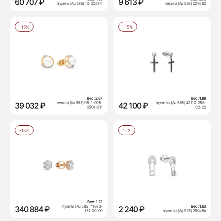
60 707 ₽
9 613 ₽
пусеты (Au 585) 10-0081-1
серьги (Au 585) 029560
-15%
-15%
Вес:
2.87
Вес:
1.88
серьги (Au 585) 05-1-005-
пуссеты (Au 585) 42110-256-
39 032 ₽
42 100 ₽
0501-011
02-00
-15%
1=2
Вес:
1.22
пусеты (Au 585) 41683-
Вес:
1.63
340 884 ₽
2 240 ₽
151-00-00
пуссеты (Ag 925) 25048р