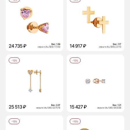
Вес:
1.94
Вес:
1.17
24 735 ₽
14 917 ₽
серьги (Au 585) 17330
серьги (Au 585) 22110
-15%
-15%
Вес:
2.07
Вес:
1.21
25 513 ₽
15 427 ₽
серьги (Au 585) 027576
серьги (Au 585) 050058
-15%
-15%