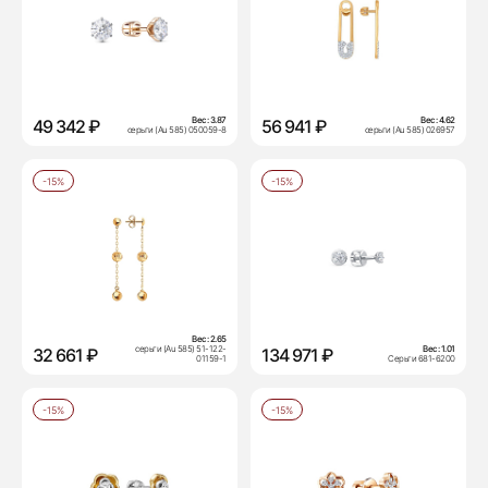
Вес:
3.87
Вес:
4.62
49 342 ₽
56 941 ₽
серьги (Au 585) 050059-8
серьги (Au 585) 026957
-15%
-15%
Вес:
2.65
серьги (Au 585) 51-122-
Вес:
1.01
32 661 ₽
134 971 ₽
01159-1
Серьги 681-6200
-15%
-15%