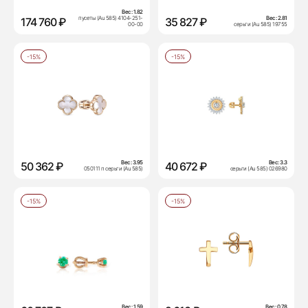
Вес:
1.82
пусеты (Au 585) 4104-251-
Вес:
2.81
174 760 ₽
35 827 ₽
00-00
серьги (Au 585) 19755
-15%
-15%
Вес:
3.95
Вес:
3.3
50 362 ₽
40 672 ₽
050111 п серьги (Au 585)
серьги (Au 585) 026980
-15%
-15%
Вес:
1.59
Вес:
0.78