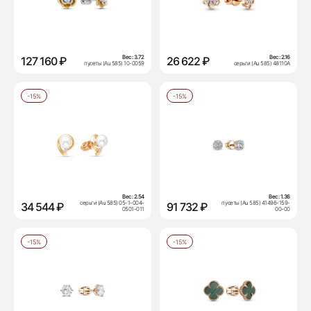
Вес:
3.72
Вес:
2.16
127 160 ₽
26 622 ₽
пусеты (Au 585) 10-0059
серьги (Au 585) 48110А
-15%
-15%
Вес:
2.54
Вес:
1.36
серьги (Au 585) 05-1-004-
пусеты (Au 585) 41496-159-
34 544 ₽
91 732 ₽
0501-011
00-00
-15%
-15%