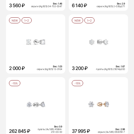
Вес:
1.46
Вес:
2.9
3 560 ₽
6 140 ₽
серьги (Ag 925) 04-702-0047
серьги (Ag 925) 2-035р271
NEW
1=2
NEW
1=2
Вес:
1.03
Вес:
1.67
2 000 ₽
3 200 ₽
серьги (Ag 925) 12-0104
пусеты (Ag 925) 25014р200
-15%
-15%
Вес:
0.9
пусеты (Au 585) 41684-
Вес:
2.98
262 845 ₽
37 995 ₽
251-00-00
серьги (Au 585) 050059-7