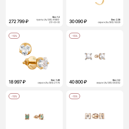
Вес:
1.2
пусеты (Au 585) 41685-
Вес:
2.36
272 799 ₽
30 090 ₽
251-00-00
серьги (Au 585) 18329
-15%
-15%
Вес:
1.49
Вес:
3.2
18 997 ₽
40 800 ₽
серьги (Au 585) 21176
серьги (Au 585) 050052
-15%
-15%