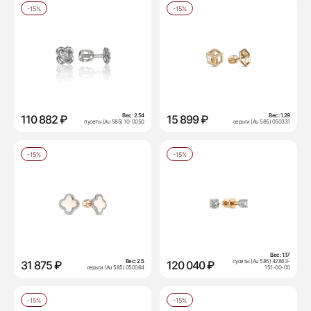
-15%
-15%
Вес:
2.54
Вес:
1.29
110 882 ₽
15 899 ₽
пусеты (Au 585) 10-0050
серьги (Au 585) 050331
-15%
-15%
Вес:
1.17
Вес:
2.5
пусеты (Au 585) 42863-
31 875 ₽
120 040 ₽
серьги (Au 585) 050064
151-00-00
-15%
-15%