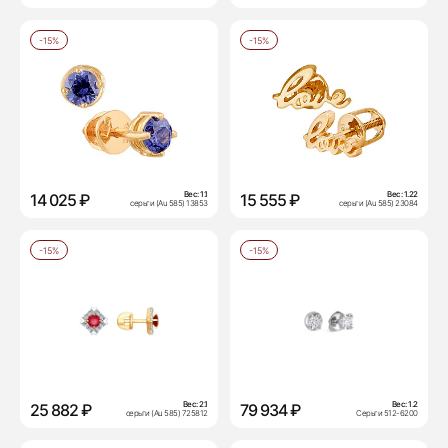
-15%
-15%
Вес:
1.1
Вес:
1.22
14 025 ₽
15 555 ₽
серьги (Au 585) 13853
серьги (Au 585) 23084
-15%
-15%
Вес:
2.1
Вес:
1.2
25 882 ₽
79 934 ₽
серьги (Au 585) 725812
Серьги 512-6200