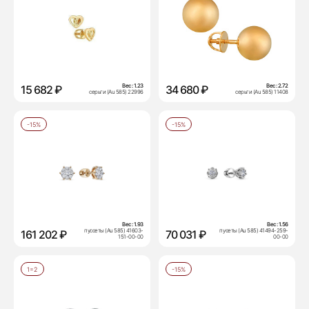
Вес:
1.23
Вес:
2.72
15 682 ₽
34 680 ₽
серьги (Au 585) 22996
серьги (Au 585) 11408
-15%
-15%
Вес:
1.93
Вес:
1.56
пуссеты (Au 585) 41603-
пусеты (Au 585) 41494-259-
161 202 ₽
70 031 ₽
151-00-00
00-00
1=2
-15%