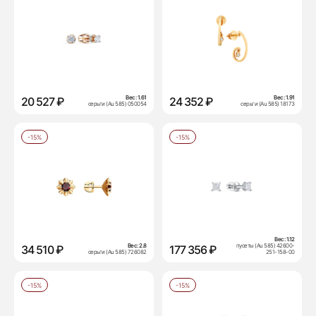
Вес:
1.61
Вес:
1.91
20 527 ₽
24 352 ₽
серьги (Au 585) 050054
серьги (Au 585) 18173
-15%
-15%
Вес:
1.12
Вес:
2.8
пусеты (Au 585) 42600-
34 510 ₽
177 356 ₽
серьги (Au 585) 726082
251-158-00
-15%
-15%