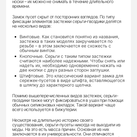
носки – их можно не снимать в течение длительного
времени.
Замок пусет скрыт от посторонних взглядов. По типу
фиксации элементов застежки серьги-гвоздики делятся
на несколько видов:
Винтовые. Как становится понятно из названия,
застежка в таких моделях закручивается по
резьбе – в этом заключается ее схожесть с
обычным винтом.
Кнопочные. Серьги с таким типом застежки
считаются наиболее надежными. Чтобы снять или
надеть их, необходимо одновременно нажать на
две кнопки с двух разных сторон заглушки.
Штифтовые. Это классический вариант замка для
сережек-пусетов в виде штифта, вставляющегося
в шляпку до характерного щелчка.
Помимо вышеперечисленных видов застежек, серьги-
гвоздики также могут фиксироваться в ушах при помощи
обычных силиконовых накладок. Такой вариант чаще
всего используется в бижутерии.
Несмотря на длительную историю своего
существования, серьги-пусеты никогда не выходили из
моды. На это есть масса причин. Основная из них
заключается в их универсальности. Они отличаются