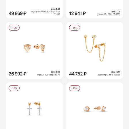
Вес:
1.43
пуссеты (Au 585) 4477-150-
Вес:
1.05
49 869 ₽
12 941 ₽
11-00
серьги (Au 585) 050013
-15%
-15%
Вес:
2.19
Вес:
3.51
26 992 ₽
44 752 ₽
серьги (Au 585) 46370
серьги (Au 585) 20234
-15%
-15%