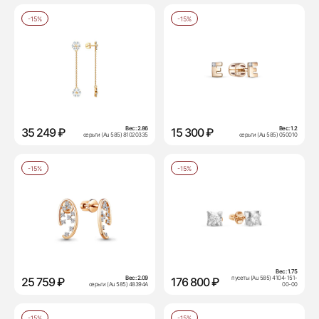
-15%
-15%
Вес:
2.86
Вес:
1.2
35 249 ₽
15 300 ₽
серьги (Au 585) 81020335
серьги (Au 585) 050010
-15%
-15%
Вес:
1.75
Вес:
2.09
пусеты (Au 585) 4104-151-
25 759 ₽
176 800 ₽
серьги (Au 585) 48394А
00-00
-15%
-15%