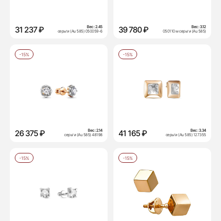
Вес:
2.45
Вес:
3.12
31 237 ₽
39 780 ₽
серьги (Au 585) 050059-6
050110 м серьги (Au 585)
-15%
-15%
Вес:
2.14
Вес:
3.34
26 375 ₽
41 165 ₽
серьги (Au 585) 48198
серьги (Au 585) 127355
-15%
-15%