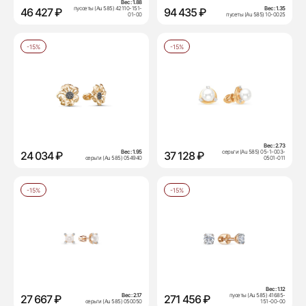
Вес:
1.88
пуссеты (Au 585) 42110-151-
Вес:
1.35
46 427 ₽
94 435 ₽
01-00
пусеты (Au 585) 10-0025
-15%
-15%
Вес:
2.73
Вес:
1.95
серьги (Au 585) 05-1-003-
24 034 ₽
37 128 ₽
серьги (Au 585) 054940
0501-011
-15%
-15%
Вес:
1.12
Вес:
2.17
пусеты (Au 585) 41685-
27 667 ₽
271 456 ₽
серьги (Au 585) 050050
151-00-00