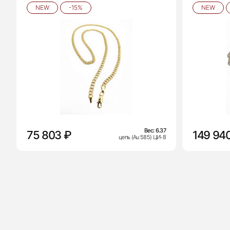
NEW
-15%
NEW
Вес:
6.37
75 803 ₽
149 94
цепь (Au 585) ЦИ-8