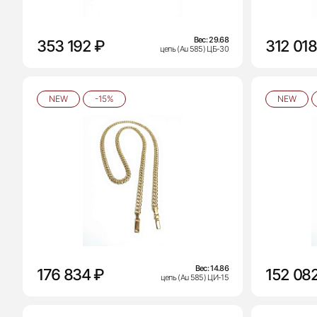
Вес:
29.68
353 192 ₽
312 018
цепь (Au 585) ЦБ-30
NEW
-15%
NEW
Вес:
14.86
176 834 ₽
152 08
цепь (Au 585) ЦИ-15