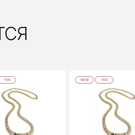
ТСЯ
-15%
NEW
-15%