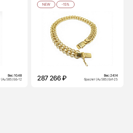
NEW
-15%
Вес:
10.48
Вес:
24.14
287 266 ₽
 (Au 585) ББ-12
браслет (Au 585) БИ-25