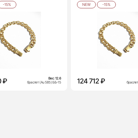
-15%
NEW
-15%
Вес:
12.6
0 ₽
124 712 ₽
браслет (Au 585) ББ-15
браслет