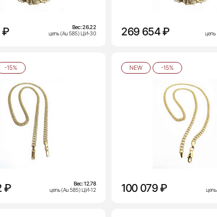
Вес:
26.22
 ₽
269 654 ₽
цепь (Au 585) ЦИ-30
цепь
-15%
NEW
-15%
Вес:
12.78
2 ₽
100 079 ₽
цепь (Au 585) ЦИ-12
цепь