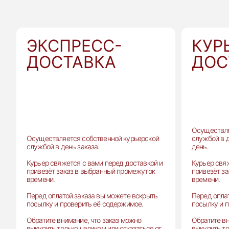
ЭКСПРЕСС-
КУР
ДОСТАВКА
ДОС
Осуществля
Осуществляется собственной курьерской
службой в 
службой в день заказа.
день.
Курьер свяжется с вами перед доставкой и
Курьер свя
привезёт заказ в выбранный промежуток
привезёт з
времени.
времени.
Перед оплатой заказа вы можете вскрыть
Перед опла
посылку и проверить её содержимое.
посылку и 
Обратите внимание, что заказ можно
Обратите вн
выкупить только целиком или отказаться от
выкупить то