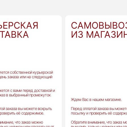
ЬЕРСКАЯ
САМОВЫВО
ТАВКА
ИЗ МАГАЗИ
ется собственной курьерской
день заказа или на следующий
жется с вами перед доставкой и
аказ в выбранный промежуток
Ждем Вас в нашем магазине.
той заказа вы можете вскрыть
Перед оплатой заказа вы может
проверить её содержимое.
посылку и проверить её содерж
имание, что заказ можно
Обратите внимание, что заказ 
лько целиком или отказаться от
выкупить только целиком или от