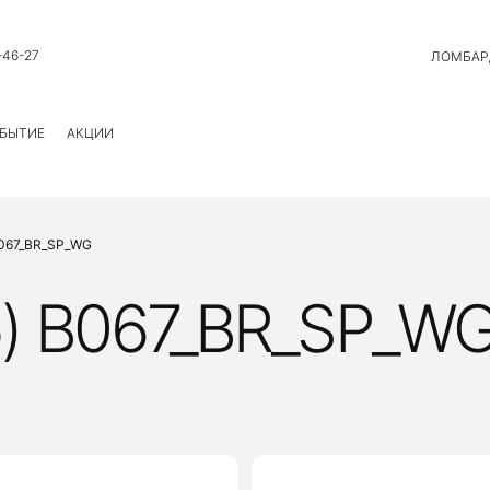
-46-27
ЛОМБАР
БЫТИЕ
АКЦИИ
B067_BR_SP_WG
) B067_BR_SP_W