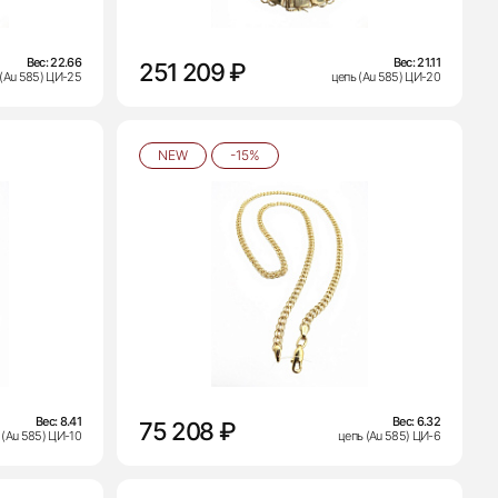
Вес:
22.66
Вес:
21.11
251 209 ₽
 (Au 585) ЦИ-25
цепь (Au 585) ЦИ-20
NEW
-15%
Вес:
8.41
Вес:
6.32
75 208 ₽
 (Au 585) ЦИ-10
цепь (Au 585) ЦИ-6