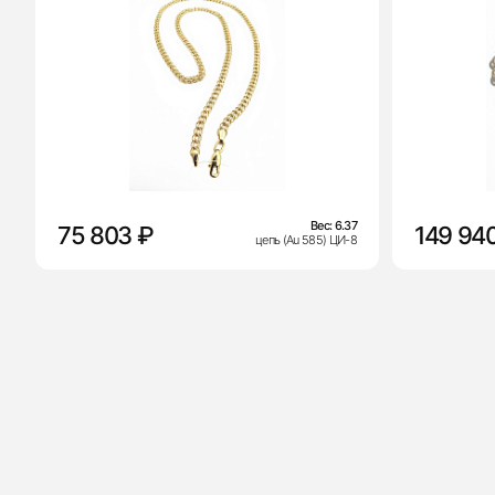
Вес:
6.37
75 803 ₽
149 94
цепь (Au 585) ЦИ-8