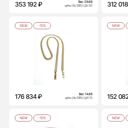
Вес:
29.68
353 192 ₽
312 018
цепь (Au 585) ЦБ-30
NEW
-15%
NEW
Вес:
14.86
176 834 ₽
152 08
цепь (Au 585) ЦИ-15
NEW
-15%
NEW