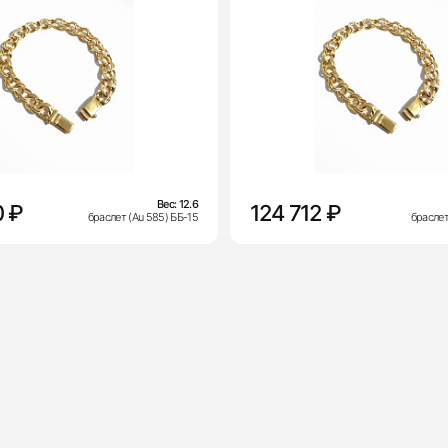
Вес:
12.6
0 ₽
124 712 ₽
браслет (Au 585) ББ-15
браслет