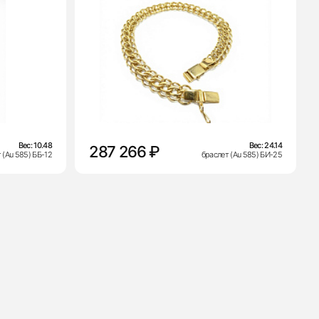
Вес:
10.48
Вес:
24.14
287 266 ₽
 (Au 585) ББ-12
браслет (Au 585) БИ-25