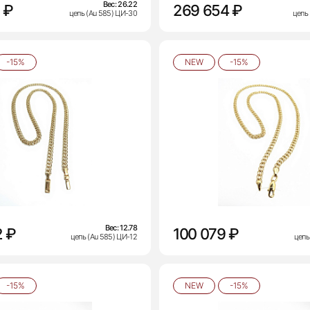
Вес:
26.22
 ₽
269 654 ₽
цепь (Au 585) ЦИ-30
цепь
-15%
NEW
-15%
Вес:
12.78
2 ₽
100 079 ₽
цепь (Au 585) ЦИ-12
цепь
-15%
NEW
-15%