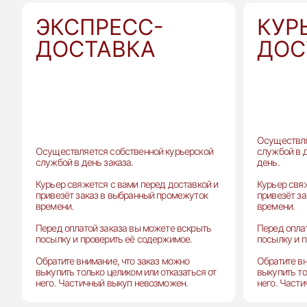
ЭКСПРЕСС-
КУР
ДОСТАВКА
ДОС
Осуществля
Осуществляется собственной курьерской
службой в 
службой в день заказа.
день.
Курьер свяжется с вами перед доставкой и
Курьер свя
привезёт заказ в выбранный промежуток
привезёт з
времени.
времени.
Перед оплатой заказа вы можете вскрыть
Перед опла
посылку и проверить её содержимое.
посылку и 
Обратите внимание, что заказ можно
Обратите вн
выкупить только целиком или отказаться от
выкупить то
него. Частичный выкуп невозможен.
него. Част