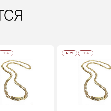
ТСЯ
-15%
NEW
-15%