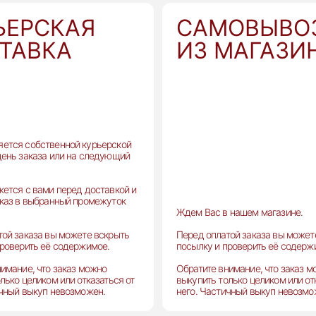
ЬЕРСКАЯ
САМОВЫВО
ТАВКА
ИЗ МАГАЗИ
ется собственной курьерской
день заказа или на следующий
жется с вами перед доставкой и
аказ в выбранный промежуток
Ждем Вас в нашем магазине.
той заказа вы можете вскрыть
Перед оплатой заказа вы может
проверить её содержимое.
посылку и проверить её содерж
имание, что заказ можно
Обратите внимание, что заказ 
лько целиком или отказаться от
выкупить только целиком или от
ичный выкуп невозможен.
него. Частичный выкуп невозмо