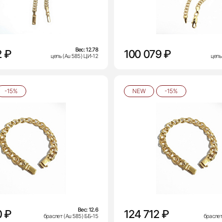
Вес:
12.78
2 ₽
100 079 ₽
цепь (Au 585) ЦИ-12
цепь
-15%
NEW
-15%
Вес:
12.6
0 ₽
124 712 ₽
браслет (Au 585) ББ-15
браслет