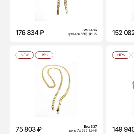
Вес:
14.86
176 834 ₽
152 08
цепь (Au 585) ЦИ-15
NEW
-15%
NEW
Вес:
6.37
75 803 ₽
149 94
цепь (Au 585) ЦИ-8