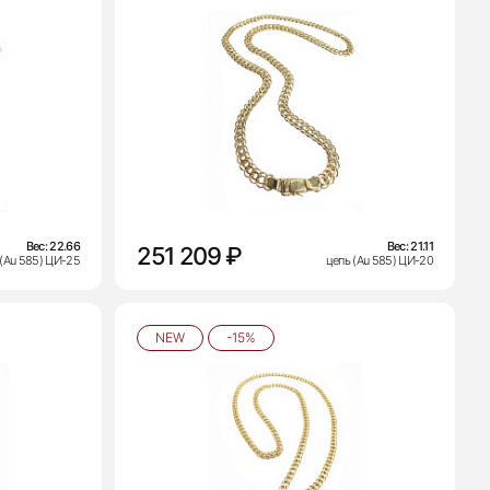
Вес:
22.66
Вес:
21.11
251 209 ₽
 (Au 585) ЦИ-25
цепь (Au 585) ЦИ-20
NEW
-15%