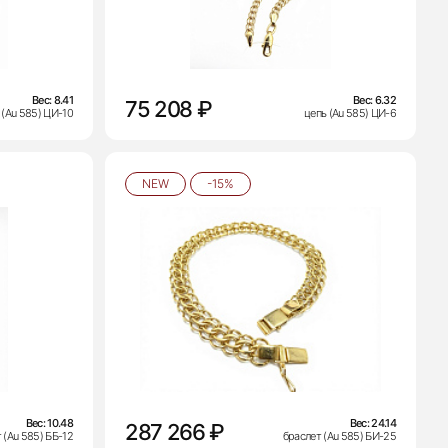
Вес:
8.41
Вес:
6.32
75 208 ₽
 (Au 585) ЦИ-10
цепь (Au 585) ЦИ-6
NEW
-15%
Вес:
10.48
Вес:
24.14
287 266 ₽
 (Au 585) ББ-12
браслет (Au 585) БИ-25