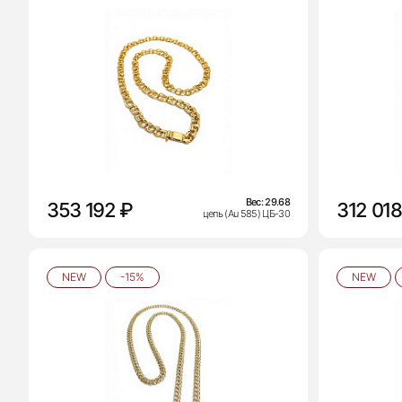
Вес:
29.68
353 192 ₽
312 018
цепь (Au 585) ЦБ-30
NEW
-15%
NEW