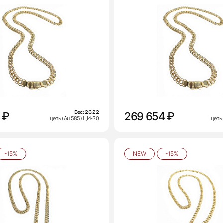
Вес:
26.22
 ₽
269 654 ₽
цепь (Au 585) ЦИ-30
цепь
-15%
NEW
-15%