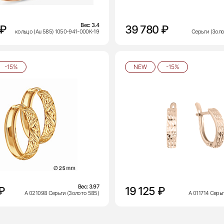
Вес:
3.4
 ₽
39 780 ₽
кольцо (Au 585) 1050-941-000К-19
Серьги (Золо
-15%
NEW
-15%
Вес:
3.97
₽
19 125 ₽
А 021098 Серьги (Золото 585)
А 011714 Серь