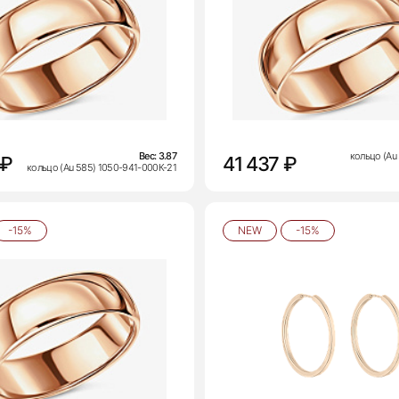
Вес:
3.87
кольцо (Au
 ₽
41 437 ₽
кольцо (Au 585) 1050-941-000К-21
-15%
NEW
-15%