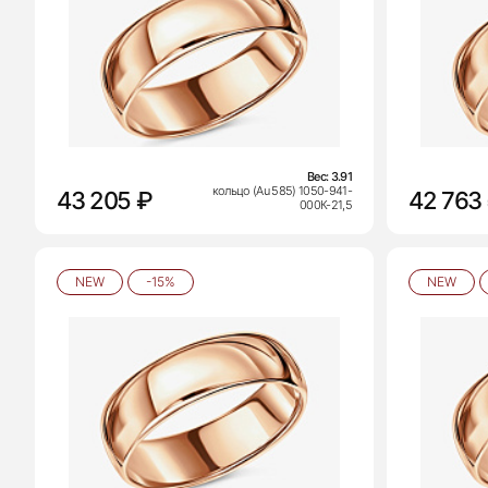
Вес:
3.91
кольцо (Au 585) 1050-941-
43 205 ₽
42 763
000К-21,5
NEW
-15%
NEW