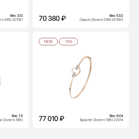
Вес:
3.12
Вес:
5.52
70 380 ₽
то 585) 021081
Серьги (Золото 585) 021083
NEW
-15%
Вес:
1.5
Вес:
6.04
77 010 ₽
ги (Золото 585)
Браслет (Золото 585) 22074