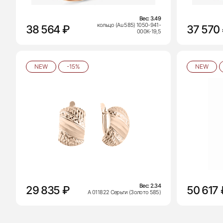
Вес:
3.49
кольцо (Au 585) 1050-941-
38 564 ₽
37 570
000К-19,5
NEW
-15%
NEW
Вес:
2.34
29 835 ₽
50 617 
А 011822 Серьги (Золото 585)