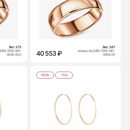
Вес:
3.75
Вес:
3.67
 585) 1050-941-
кольцо (Au 585) 1050-941-
40 553 ₽
000К-20,5
000К-20
NEW
-15%