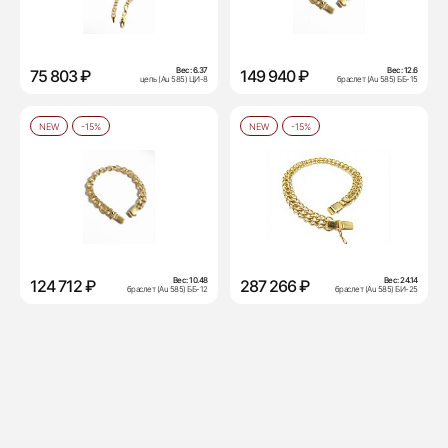
Вес:
6.37
Вес:
12.6
75 803 ₽
149 940 ₽
цепь (Au 585) ЦИ-8
браслет (Au 585) ББ-15
NEW
-15%
NEW
-15%
Вес:
10.48
Вес:
24.14
124 712 ₽
287 266 ₽
браслет (Au 585) ББ-12
браслет (Au 585) БИ-25