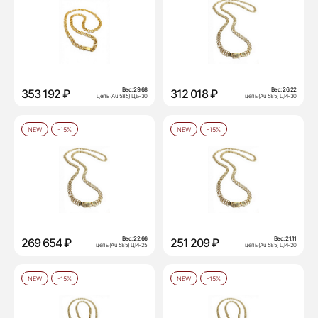
Вес:
29.68
Вес:
26.22
353 192 ₽
312 018 ₽
цепь (Au 585) ЦБ-30
цепь (Au 585) ЦИ-30
NEW
-15%
NEW
-15%
Вес:
22.66
Вес:
21.11
269 654 ₽
251 209 ₽
цепь (Au 585) ЦИ-25
цепь (Au 585) ЦИ-20
NEW
-15%
NEW
-15%