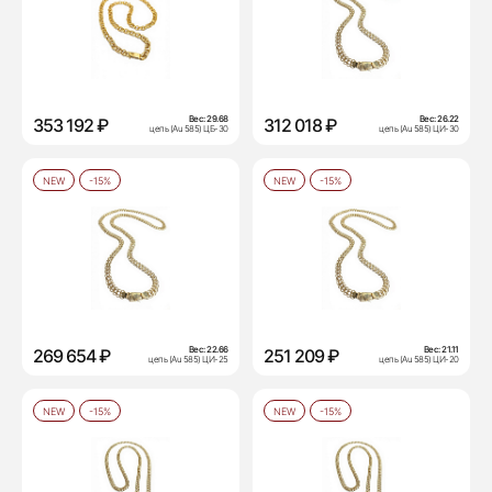
Вес:
29.68
Вес:
26.22
353 192 ₽
312 018 ₽
цепь (Au 585) ЦБ-30
цепь (Au 585) ЦИ-30
NEW
-15%
NEW
-15%
Вес:
22.66
Вес:
21.11
269 654 ₽
251 209 ₽
цепь (Au 585) ЦИ-25
цепь (Au 585) ЦИ-20
NEW
-15%
NEW
-15%