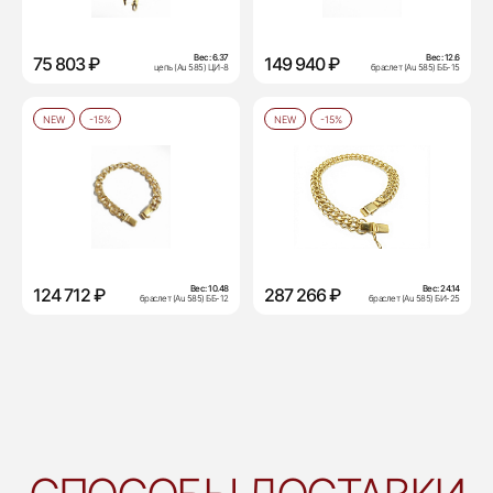
Вес:
6.37
Вес:
12.6
75 803 ₽
149 940 ₽
цепь (Au 585) ЦИ-8
браслет (Au 585) ББ-15
NEW
-15%
NEW
-15%
Вес:
10.48
Вес:
24.14
124 712 ₽
287 266 ₽
браслет (Au 585) ББ-12
браслет (Au 585) БИ-25