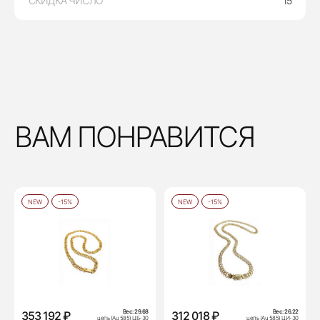
СКИДКА ЧИСЛО
15
ВАМ ПОНРАВИТСЯ
NEW
-15%
NEW
-15%
Вес:
29.68
Вес:
26.22
353 192 ₽
312 018 ₽
цепь (Au 585) ЦБ-30
цепь (Au 585) ЦИ-30