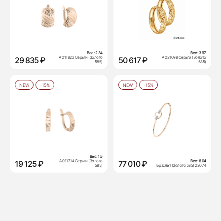
Вес:
2.34
Вес:
3.97
А 011822 Серьги (Золото
А 021098 Серьги (Золото
29 835 ₽
50 617 ₽
585)
585)
NEW
-15%
NEW
-15%
Вес:
1.5
А 011714 Серьги (Золото
Вес:
6.04
19 125 ₽
77 010 ₽
585)
Браслет (Золото 585) 22074