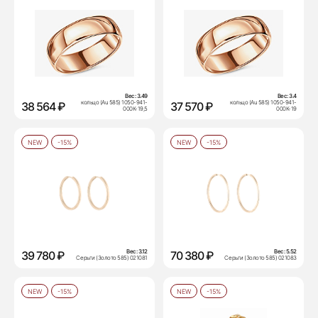
Вес:
3.49
Вес:
3.4
кольцо (Au 585) 1050-941-
кольцо (Au 585) 1050-941-
38 564 ₽
37 570 ₽
000К-19,5
000К-19
NEW
-15%
NEW
-15%
Вес:
3.12
Вес:
5.52
39 780 ₽
70 380 ₽
Серьги (Золото 585) 021081
Серьги (Золото 585) 021083
NEW
-15%
NEW
-15%