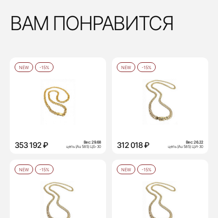
ВАМ ПОНРАВИТСЯ
NEW
-15%
NEW
-15%
Вес:
29.68
Вес:
26.22
353 192 ₽
312 018 ₽
цепь (Au 585) ЦБ-30
цепь (Au 585) ЦИ-30
NEW
-15%
NEW
-15%