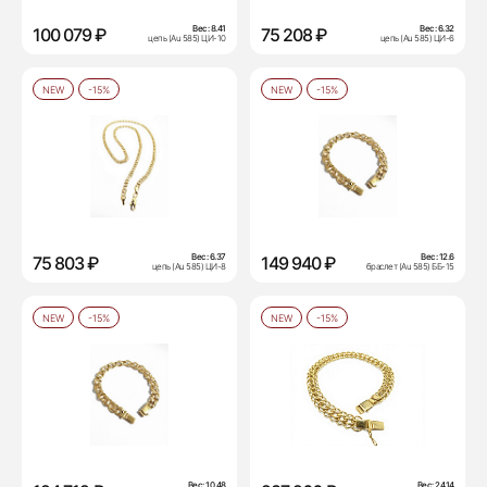
Вес:
8.41
Вес:
6.32
100 079 ₽
75 208 ₽
цепь (Au 585) ЦИ-10
цепь (Au 585) ЦИ-6
NEW
-15%
NEW
-15%
Вес:
6.37
Вес:
12.6
75 803 ₽
149 940 ₽
цепь (Au 585) ЦИ-8
браслет (Au 585) ББ-15
NEW
-15%
NEW
-15%
Вес:
10.48
Вес:
24.14