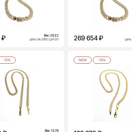
Вес:
26.22
 ₽
269 654 ₽
цепь (Au 585) ЦИ-30
цепь
-15%
NEW
-15%
Вес:
12.78