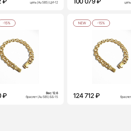
2 ₽
100 079 ₽
цепь (Au 585) ЦИ-12
цепь
-15%
NEW
-15%
Вес:
12.6
0 ₽
124 712 ₽
браслет (Au 585) ББ-15
браслет