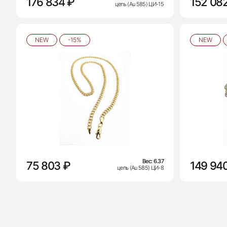
176 834 ₽
152 08
цепь (Au 585) ЦИ-15
NEW
-15%
NEW
Вес:
6.37
75 803 ₽
149 94
цепь (Au 585) ЦИ-8