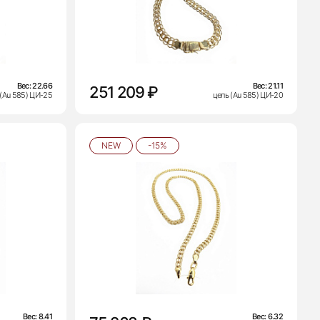
Вес:
22.66
Вес:
21.11
251 209 ₽
 (Au 585) ЦИ-25
цепь (Au 585) ЦИ-20
NEW
-15%
Вес:
8.41
Вес:
6.32