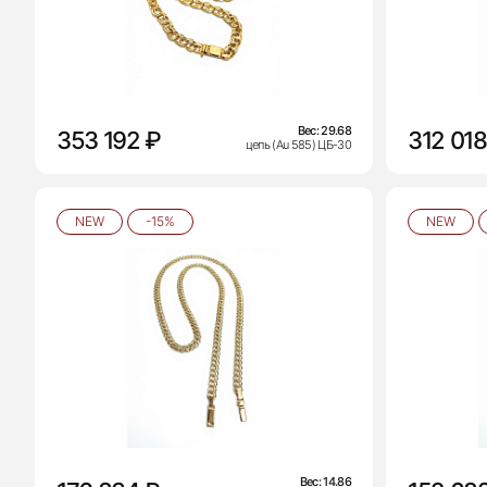
Вес:
29.68
353 192 ₽
312 018
цепь (Au 585) ЦБ-30
NEW
-15%
NEW
Вес:
14.86