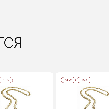
ТСЯ
-15%
NEW
-15%