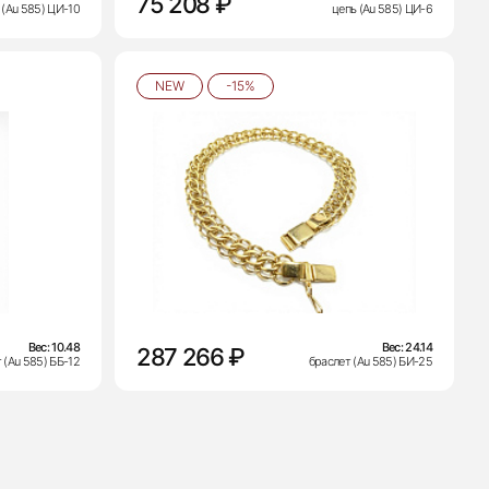
75 208 ₽
 (Au 585) ЦИ-10
цепь (Au 585) ЦИ-6
NEW
-15%
Вес:
10.48
Вес:
24.14
287 266 ₽
 (Au 585) ББ-12
браслет (Au 585) БИ-25