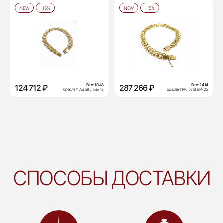
NEW
-15%
NEW
-15%
Вес:
10.48
Вес:
24.14
124 712 ₽
287 266 ₽
браслет (Au 585) ББ-12
браслет (Au 585) БИ-25
СПОСОБЫ ДОСТАВКИ