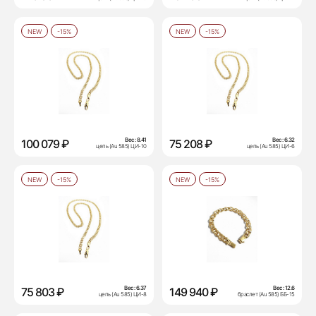
NEW
-15%
NEW
-15%
Вес:
8.41
Вес:
6.32
100 079 ₽
75 208 ₽
цепь (Au 585) ЦИ-10
цепь (Au 585) ЦИ-6
NEW
-15%
NEW
-15%
Вес:
6.37
Вес:
12.6
75 803 ₽
149 940 ₽
цепь (Au 585) ЦИ-8
браслет (Au 585) ББ-15