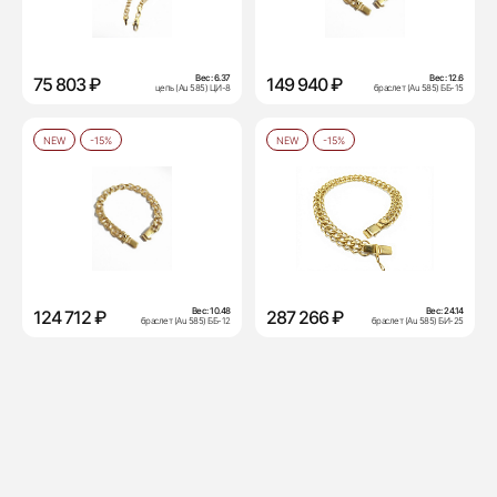
Вес:
6.37
Вес:
12.6
75 803 ₽
149 940 ₽
цепь (Au 585) ЦИ-8
браслет (Au 585) ББ-15
NEW
-15%
NEW
-15%
Вес:
10.48
Вес:
24.14
124 712 ₽
287 266 ₽
браслет (Au 585) ББ-12
браслет (Au 585) БИ-25