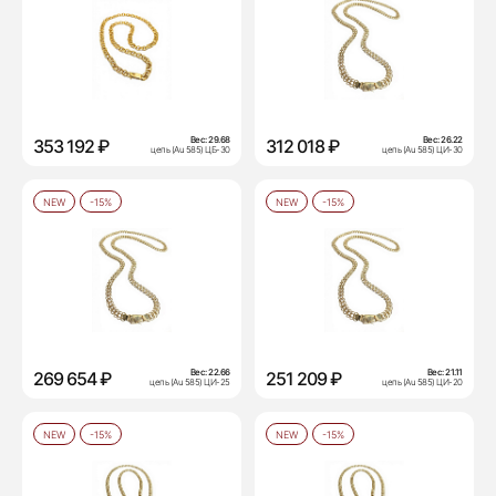
Вес:
29.68
Вес:
26.22
353 192 ₽
312 018 ₽
цепь (Au 585) ЦБ-30
цепь (Au 585) ЦИ-30
NEW
-15%
NEW
-15%
Вес:
22.66
Вес:
21.11
269 654 ₽
251 209 ₽
цепь (Au 585) ЦИ-25
цепь (Au 585) ЦИ-20
NEW
-15%
NEW
-15%