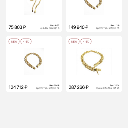
Вес:
6.37
Вес:
12.6
75 803 ₽
149 940 ₽
цепь (Au 585) ЦИ-8
браслет (Au 585) ББ-15
NEW
-15%
NEW
-15%
Вес:
10.48
Вес:
24.14
124 712 ₽
287 266 ₽
браслет (Au 585) ББ-12
браслет (Au 585) БИ-25