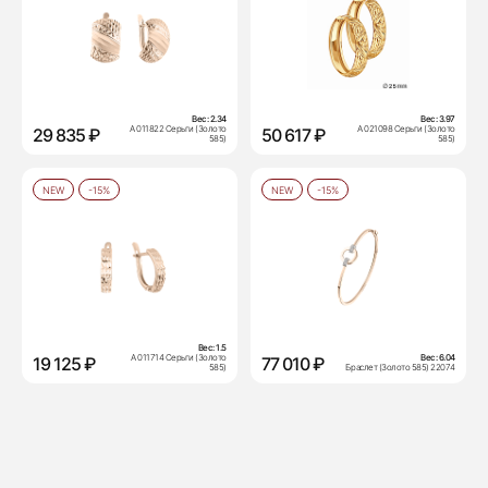
Вес:
2.34
Вес:
3.97
А 011822 Серьги (Золото
А 021098 Серьги (Золото
29 835 ₽
50 617 ₽
585)
585)
NEW
-15%
NEW
-15%
Вес:
1.5
А 011714 Серьги (Золото
Вес:
6.04
19 125 ₽
77 010 ₽
585)
Браслет (Золото 585) 22074