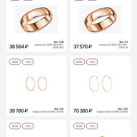
Вес:
3.49
Вес:
3.4
кольцо (Au 585) 1050-941-
кольцо (Au 585) 1050-941-
38 564 ₽
37 570 ₽
000К-19,5
000К-19
NEW
-15%
NEW
-15%
Вес:
3.12
Вес:
5.52
39 780 ₽
70 380 ₽
Серьги (Золото 585) 021081
Серьги (Золото 585) 021083
NEW
-15%
NEW
-15%