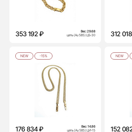
Вес:
29.68
353 192 ₽
312 018
цепь (Au 585) ЦБ-30
NEW
-15%
NEW
Вес:
14.86
176 834 ₽
152 08
цепь (Au 585) ЦИ-15