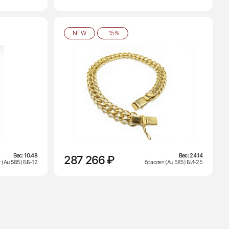
NEW
-15%
Вес:
10.48
Вес:
24.14
287 266 ₽
 (Au 585) ББ-12
браслет (Au 585) БИ-25