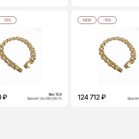
-15%
NEW
-15%
Вес:
12.6
0 ₽
124 712 ₽
браслет (Au 585) ББ-15
браслет