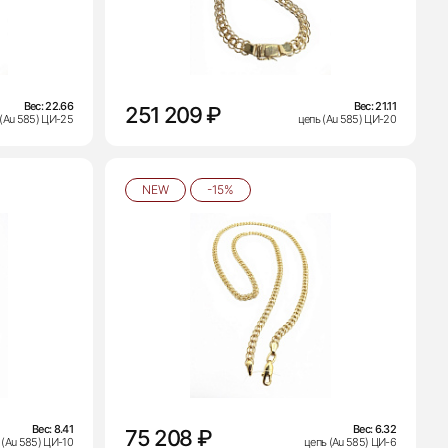
Вес:
22.66
Вес:
21.11
251 209 ₽
 (Au 585) ЦИ-25
цепь (Au 585) ЦИ-20
NEW
-15%
Вес:
8.41
Вес:
6.32
75 208 ₽
 (Au 585) ЦИ-10
цепь (Au 585) ЦИ-6