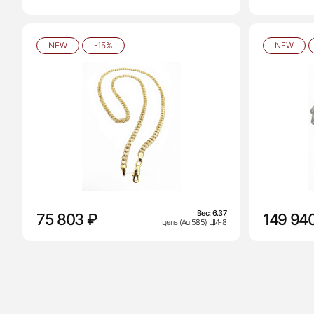
NEW
-15%
NEW
Вес:
6.37
75 803 ₽
149 94
цепь (Au 585) ЦИ-8