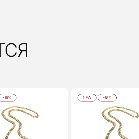
ТСЯ
-15%
NEW
-15%