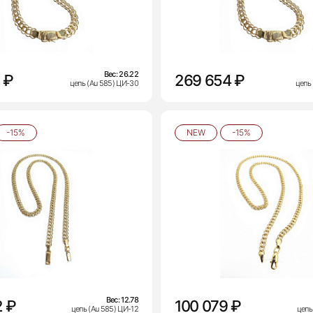
Вес:
26.22
 ₽
269 654 ₽
цепь (Au 585) ЦИ-30
цепь
-15%
NEW
-15%
Вес:
12.78
2 ₽
100 079 ₽
цепь (Au 585) ЦИ-12
цепь