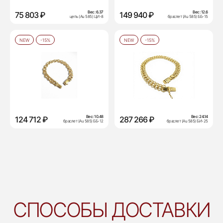
Вес:
6.37
Вес:
12.6
75 803 ₽
149 940 ₽
цепь (Au 585) ЦИ-8
браслет (Au 585) ББ-15
NEW
-15%
NEW
-15%
Вес:
10.48
Вес:
24.14
124 712 ₽
287 266 ₽
браслет (Au 585) ББ-12
браслет (Au 585) БИ-25
СПОСОБЫ ДОСТАВКИ